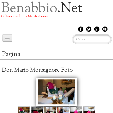
Benabbio
.net
Cultura Tradizioni Manifestazioni
Home
Pagina
EVENTI
Don Mario Monsignore Foto
La Storia
IL Mulino
San Mamerto
San Michele
La Castagna